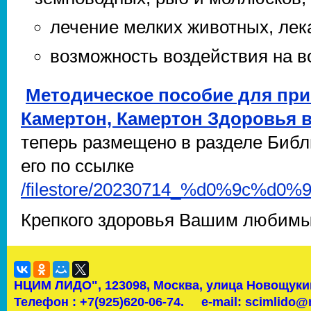
лечение мелких животных, лек
возможность воздействия на во
Методическое пособие для пр
Камертон, Камертон Здоровья в
теперь размещено в разделе Библи
его по ссылке
/filestore/20230714_%d0%9c
Крепкого здоровья Вашим любим
НЦИМ ЛИДО",
123098, Москва, улица Новощукин
Телефон : +7(925)620-06-74.
e-mail: scimlido@